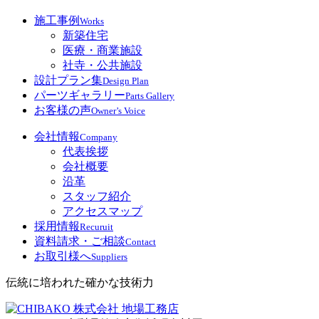
施工事例
Works
新築住宅
医療・商業施設
社寺・公共施設
設計プラン集
Design Plan
パーツギャラリー
Parts Gallery
お客様の声
Owner’s Voice
会社情報
Company
代表挨拶
会社概要
沿革
スタッフ紹介
アクセスマップ
採用情報
Recuruit
資料請求・ご相談
Contact
お取引様へ
Suppliers
伝統に培われた確かな技術力