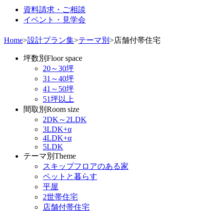
資料請求・ご相談
イベント・見学会
Home
>
設計プラン集
>
テーマ別
>
店舗付帯住宅
坪数別
Floor space
20～30坪
31～40坪
41～50坪
51坪以上
間取別
Room size
2DK～2LDK
3LDK+α
4LDK+α
5LDK
テーマ別
Theme
スキップフロアのある家
ペットと暮らす
平屋
2世帯住宅
店舗付帯住宅