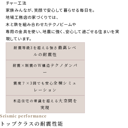
家族みんなが、笑顔で安⼼して暮らせる毎⽇を。
地場⼯務店の家づくりでは、
⽊と鉄を組み合わせたテクノビームや
専⽤の⾦具を使い、地震に強く、安⼼して過ごせる住まいを実
現しています。
最高レベ
耐震等級3を超える強さ
ルの耐震性
テクノダンパ
耐震×制震のW構造
ー
全棟シミュ
震度７×3回でも安心
レーション
大空間を
木造住宅の常識を超える
実現
Seismic performance
トップクラスの耐震性能