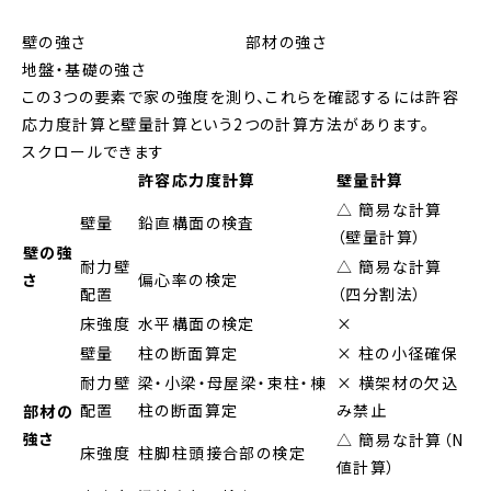
壁の強さ
部材の強さ
地盤・基礎の強さ
この3つの要素で家の強度を測り、
これらを確認するには
許容
応力度計算
と
壁量計算
という2つの計算方法があります。
スクロールできます
許容応力度計算
壁量計算
△ 簡易な計算
壁量
鉛直構面の検査
（壁量計算）
壁の強
耐力壁
△ 簡易な計算
さ
偏心率の検定
配置
（四分割法）
床強度
水平構面の検定
×
壁量
柱の断面算定
× 柱の小径確保
耐力壁
梁・小梁・母屋梁・束柱・棟
× 横架材の欠込
配置
柱の断面算定
み禁止
部材の
強さ
△ 簡易な計算（N
床強度
柱脚柱頭接合部の検定
値計算）