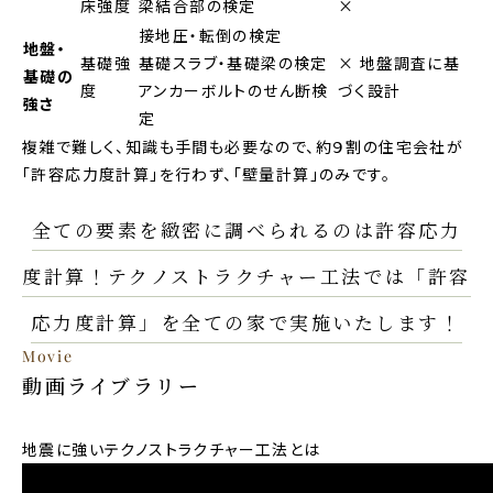
床強度
梁結合部の検定
×
接地圧・転倒の検定
地盤・
基礎強
基礎スラブ・基礎梁の検定
× 地盤調査に基
基礎の
度
アンカーボルトのせん断検
づく設計
強さ
定
複雑で難しく、知識も手間も必要なので、
約９割の住宅会社が
「許容応力度計算」を行わず、「壁量計算」のみです。
全ての要素を緻密に調べられるのは許容応力
度計算！
テクノストラクチャー工法では「許容
応力度計算」を
全ての家で実施いたします！
Movie
動画ライブラリー
地震に強いテクノストラクチャー工法とは