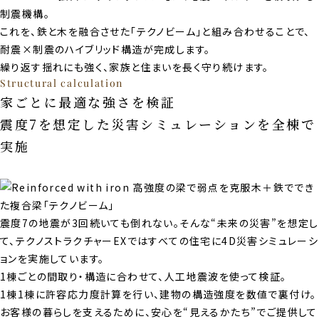
制震機構。
これを、鉄と⽊を融合させた「テクノビーム」と組み合わせることで、
耐震×制震のハイブリッド構造が完成します。
繰り返す揺れにも強く、家族と住まいを⻑く守り続けます。
Structural calculation
家ごとに最適な強さを検証
震度7を想定した災害シミュレーションを全棟で
実施
震度7の地震が3回続いても倒れない。そんな“未来の災害”を想定し
て、テクノストラクチャーEXではすべての住宅に4D災害シミュレーシ
ョンを実施しています。
1棟ごとの間取り・構造に合わせて、⼈⼯地震波を使って検証。
1棟1棟に許容応⼒度計算を⾏い、建物の構造強度を数値で裏付け。
お客様の暮らしを⽀えるために、安⼼を“⾒えるかたち”でご提供して