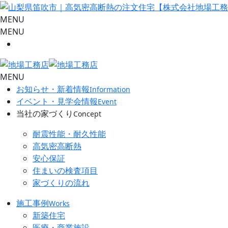
MENU
MENU
MENU
お知らせ・新着情報
Information
イベント・見学会情報
Event
当社の家づくり
Concept
耐震性能・耐久性能
高気密高断熱
安心保証
住まいの検査項目
家づくりの流れ
施工事例
Works
新築住宅
医療・商業施設