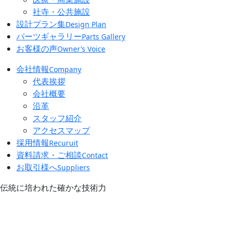
社寺・公共施設
設計プラン集
Design Plan
パーツギャラリー
Parts Gallery
お客様の声
Owner’s Voice
会社情報
Company
代表挨拶
会社概要
沿革
スタッフ紹介
アクセスマップ
採用情報
Recuruit
資料請求・ご相談
Contact
お取引様へ
Suppliers
伝統に培われた確かな技術力