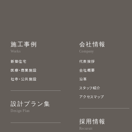
情
施工事例
会社情報
Works
Company
新築住宅
代表挨拶
医療・商業施設
会社概要
社寺・公共施設
沿革
会
スタッフ紹介
アクセスマップ
設計プラン集
Design Plan
採用情報
Recuruit