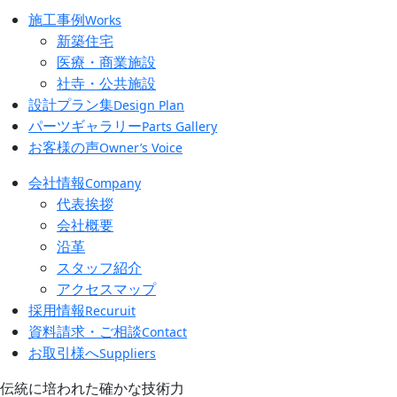
施工事例
Works
新築住宅
医療・商業施設
社寺・公共施設
設計プラン集
Design Plan
パーツギャラリー
Parts Gallery
お客様の声
Owner’s Voice
会社情報
Company
代表挨拶
会社概要
沿革
スタッフ紹介
アクセスマップ
採用情報
Recuruit
資料請求・ご相談
Contact
お取引様へ
Suppliers
伝統に培われた確かな技術力