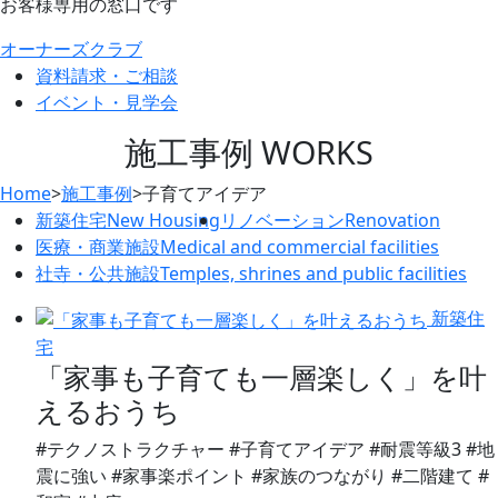
お客様専用の窓口です
オーナーズクラブ
資料請求・ご相談
イベント・見学会
施工事例
WORKS
Home
>
施工事例
>
子育てアイデア
新築住宅
New Housing
リノベーション
Renovation
医療・商業施設
Medical and commercial facilities
社寺・公共施設
Temples, shrines and public facilities
新築住
宅
「家事も子育ても一層楽しく」を叶
えるおうち
#テクノストラクチャー #子育てアイデア #耐震等級3 #地
震に強い #家事楽ポイント #家族のつながり #二階建て #