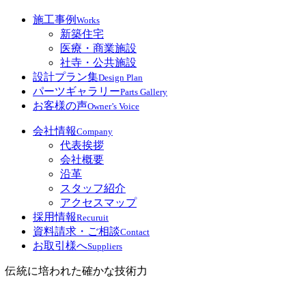
施工事例
Works
新築住宅
医療・商業施設
社寺・公共施設
設計プラン集
Design Plan
パーツギャラリー
Parts Gallery
お客様の声
Owner’s Voice
会社情報
Company
代表挨拶
会社概要
沿革
スタッフ紹介
アクセスマップ
採用情報
Recuruit
資料請求・ご相談
Contact
お取引様へ
Suppliers
伝統に培われた確かな技術力