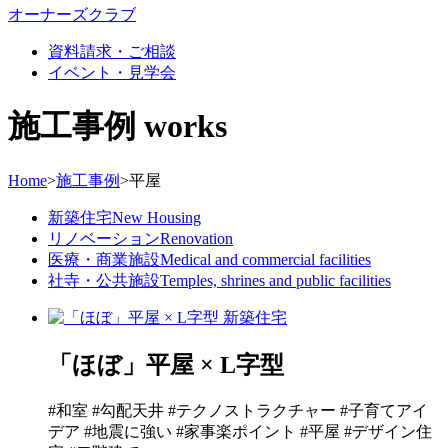
オーナーズクラブ
資料請求・ご相談
イベント・見学会
施工事例
works
Home
>
施工事例
>
平屋
新築住宅
New Housing
リノベーション
Renovation
医療・商業施設
Medical and commercial facilities
社寺・公共施設
Temples, shrines and public facilities
新築住宅
「ほぼ」平屋 × L字型
#和室 #勾配天井 #テクノストラクチャー #子育てアイ
デア #地震に強い #家事楽ポイント #平屋 #デザイン住