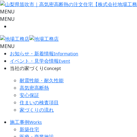
MENU
MENU
MENU
お知らせ・新着情報
Information
イベント・見学会情報
Event
当社の家づくり
Concept
耐震性能・耐久性能
高気密高断熱
安心保証
住まいの検査項目
家づくりの流れ
施工事例
Works
新築住宅
医療・商業施設