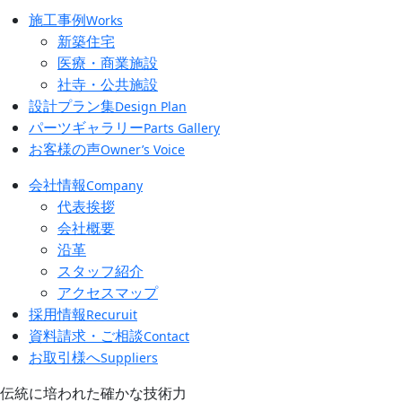
施工事例
Works
新築住宅
医療・商業施設
社寺・公共施設
設計プラン集
Design Plan
パーツギャラリー
Parts Gallery
お客様の声
Owner’s Voice
会社情報
Company
代表挨拶
会社概要
沿革
スタッフ紹介
アクセスマップ
採用情報
Recuruit
資料請求・ご相談
Contact
お取引様へ
Suppliers
伝統に培われた確かな技術力