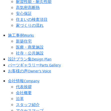
耐震性能・耐久性能
高気密高断熱
安心保証
住まいの検査項目
家づくりの流れ
施工事例
Works
新築住宅
医療・商業施設
社寺・公共施設
設計プラン集
Design Plan
パーツギャラリー
Parts Gallery
お客様の声
Owner’s Voice
会社情報
Company
代表挨拶
会社概要
沿革
スタッフ紹介
アクセスマップ