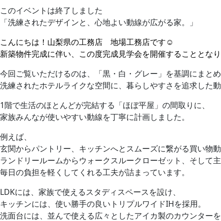
このイベントは終了しました
「洗練されたデザインと、心地よい動線が広がる家。」
こんにちは！山梨県の工務店 地場工務店です☺
新築物件完成に伴い、この度完成見学会を開催することとなり
今回ご覧いただけるのは、「黒・白・グレー」を基調にまとめ
洗練されたホテルライクな空間に、暮らしやすさを追求した動
1階で生活のほとんどが完結する「ほぼ平屋」の間取りに、
家族みんなが使いやすい動線を丁寧に計画しました。
例えば、
玄関からパントリー、キッチンへとスムーズに繋がる買い物動
ランドリールームからウォークスルークローゼット、そして主
毎日の負担を軽くしてくれる工夫が詰まっています。
LDKには、家族で使えるスタディスペースを設け、
キッチンには、使い勝手の良いトリプルワイドIHを採用。
洗面台には、並んで使える広々としたアイカ製のカウンターを